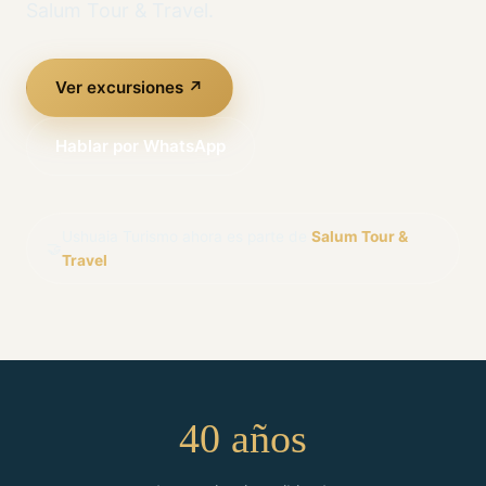
Salum Tour & Travel.
Ver excursiones ↗
Hablar por WhatsApp
Ushuaia Turismo ahora es parte de
Salum Tour &
🤝
Travel
40 años