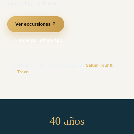
Salum Tour & Travel.
Ver excursiones ↗
Hablar por WhatsApp
Ushuaia Turismo ahora es parte de
Salum Tour &
🤝
Travel
40 años